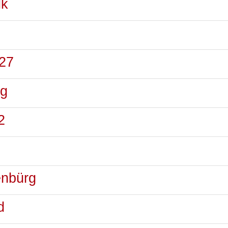
lk
27
rg
2
enbürg
d