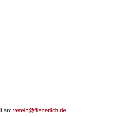
il an:
verein@fliederlich.d
e