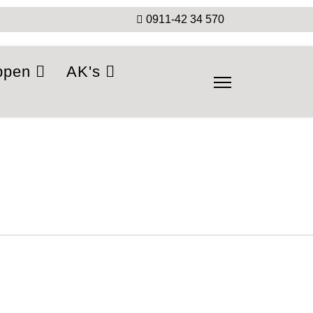
0911-42 34 570
ppen
AK's